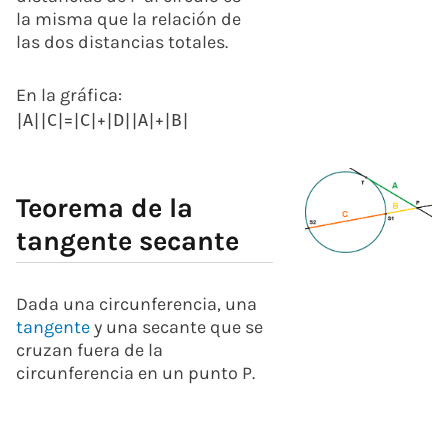
la misma que la relación de
las dos distancias totales.
En la gráfica:
|
A
|
|
C
|
=
|
C
|
+
|
D
|
|
A
|
+
|
B
|
Teorema de la
tangente secante
Dada una circunferencia, una
tangente
y una secante que se
cruzan fuera de la
circunferencia en un punto P.