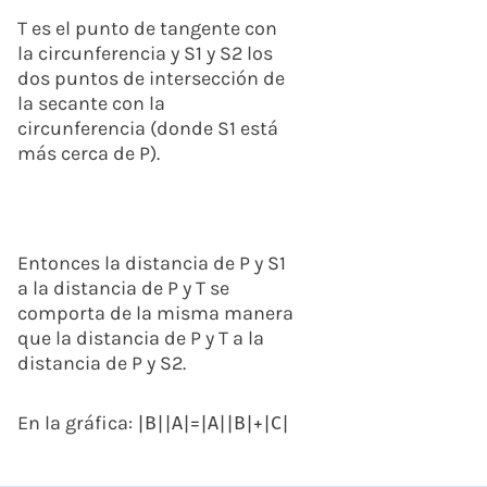
T es el punto de tangente con
la circunferencia y S1 y S2 los
dos puntos de intersección de
la secante con la
circunferencia (donde S1 está
más cerca de P).
Entonces la distancia de P y S1
a la distancia de P y T se
comporta de la misma manera
que la distancia de P y T a la
distancia de P y S2.
En la gráfica:
|
B
|
|
A
|
=
|
A
|
|
B
|
+
|
C
|