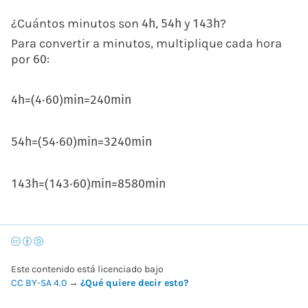
¿Cuántos minutos son
,
y
?
4
h
54
h
143
h
Para convertir a minutos, multiplique cada hora
por
:
60
4
h
=
(
4
⋅
60
)
m
i
n
=
240
m
i
n
54
h
=
(
54
⋅
60
)
m
i
n
=
3240
m
i
n
143
h
=
(
143
⋅
60
)
min
=
8580
min
Este contenido está licenciado bajo
CC BY-SA 4.0
→
¿Qué quiere decir esto?