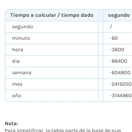
Tiempo a calcular / tiempo dado
segundo
segundo
/
minuto
⋅60
hora
⋅3600
dia
⋅86400
semana
⋅604800
mes
⋅2419200
año
⋅314496
Nota:
Para simplificar, la tabla parte de la base de que