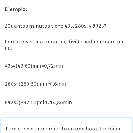
Ejemplo:
¿Cuántos minutos tiene
,
, y
?
43
s
280
s
892
s
Para convertir a minutos, divide cada número por
:
60
43
s
=
(
43
:
60
)
m
i
n
≈
0,72
m
i
n
280
s
=
(
280
:
60
)
m
i
n
≈
4,6
m
i
n
892
s
=
(
892
:
60
)
m
i
n
≈
14,86
m
i
n
Para convertir un minuto en una hora, también