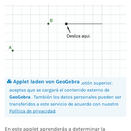
Applet laden von GeoGebra
Al hacer clic en la imagen o en el botón superior,
aceptas que se cargará el contenido externo de
GeoGebra
. También los datos personales pueden ser
transferidos a este servicio de acuerdo con nuestro
Política de privacidad
.
En este applet aprenderás a determinar la