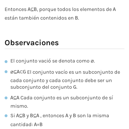
Entonces
, porque todos los elementos de
A
⊆
B
A
están también contenidos en
.
B
Observaciones
El conjunto vació se denota como
.
⌀
El conjunto vacío es un subconjunto de
⌀
⊆
A
⊂
G
cada conjunto y cada conjunto debe ser un
subconjunto del conjunto
.
G
Cada conjunto es un subconjunto de sí
A
⊆
A
mismo.
Si
y
, entonces
y
son la misma
A
⊆
B
B
⊆
A
A
B
cantidad:
A
=
B