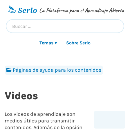
La Plataforma para el Aprendizaje Abierto
Temas ▾
Sobre Serlo
Páginas de ayuda para los contenidos
Videos
Los vídeos de aprendizaje son
medios útiles para transmitir
contenidos. Además de la opción