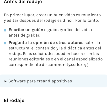
Antes del rodaje
En primer lugar, crear un buen video es muy lento
y editar después del rodaje es difícil. Por lo tanto:
Escribe un guión
o guión gráfico del vídeo
antes de grabar.
Pregunta la opinión de otros autores
sobre la
estructura, el contenido y la didáctica antes del
rodaje. Esas solicitudes pueden hacerse en las
reuniones editoriales o en el canal especializado
correspondiente de community.serlo.org.
▸
Software para crear diapositivas
El rodaje