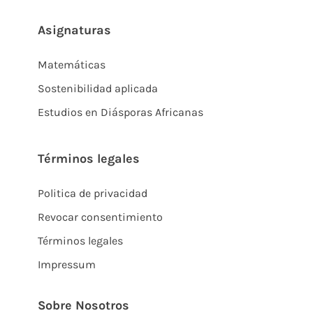
Asignaturas
Matemáticas
Sostenibilidad aplicada
Estudios en Diásporas Africanas
Términos legales
Politica de privacidad
Revocar consentimiento
Términos legales
Impressum
Sobre Nosotros