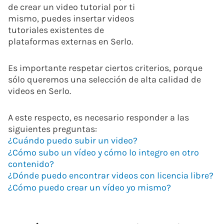
de crear un video tutorial por ti
mismo, puedes insertar videos
tutoriales existentes de
plataformas externas en Serlo.
Es importante respetar ciertos criterios, porque
sólo queremos una selección de alta calidad de
videos en Serlo.
A este respecto, es necesario responder a las
siguientes preguntas:
¿Cuándo puedo subir un video?
¿Cómo subo un vídeo y cómo lo integro en otro
contenido?
¿Dónde puedo encontrar videos con licencia libre?
¿Cómo puedo crear un vídeo yo mismo?